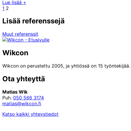
Lue lisää
+
Edellinen
Sivu
Sivu
1
2
sivu
Lisää referenssejä
Muut referenssit
Wikcon
Wikcon on perustettu 2005, ja yhtiössä on 15 työntekijää
Ota yhteyttä
Matias Wik
Puh.
050 566 3174
matias@wikcon.fi
Katso kaikki yhteystiedot