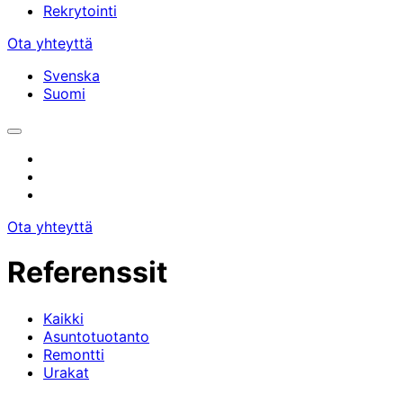
Rekrytointi
Ota yhteyttä
Svenska
Suomi
Avaa/sulje
hakupalkki
Instagram
facebook
linkedin
Ota yhteyttä
Referenssit
Kaikki
Asuntotuotanto
Remontti
Urakat