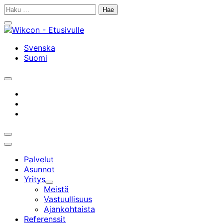
Siirry
Haku:
sisältöön
Sulje
hakupalkki
Svenska
Suomi
Avaa/sulje
hakupalkki
Instagram
facebook
linkedin
Avaa/sulje
hakupalkki
Päävalikko
Palvelut
Asunnot
Yritys
Alavalikko
Meistä
Vastuullisuus
Ajankohtaista
Referenssit