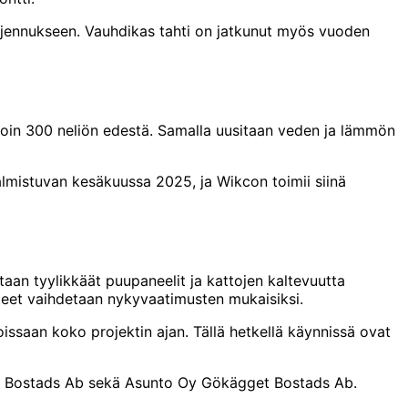
jennukseen. Vauhdikas tahti on jatkunut myös vuoden
noin 300 neliön edestä. Samalla uusitaan veden ja lämmön
almistuvan kesäkuussa 2025, ja Wikcon toimii siinä
taan tyylikkäät puupaneelit ja kattojen kaltevuutta
steet vaihdetaan nykyvaatimusten mukaisiksi.
issaan koko projektin ajan. Tällä hetkellä käynnissä ovat
en Bostads Ab sekä Asunto Oy Gökägget Bostads Ab.