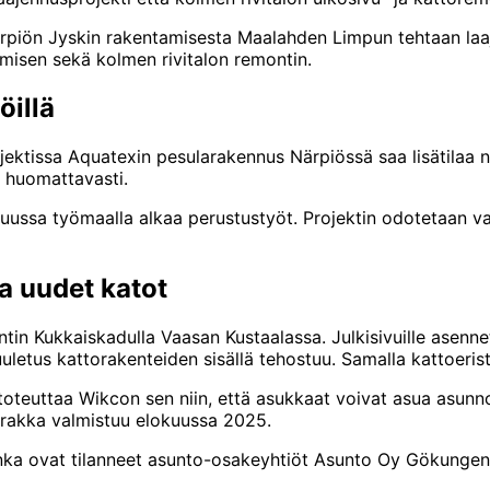
rpiön Jyskin rakentamisesta Maalahden Limpun tehtaan laa
misen sekä kolmen rivitalon remontin.
öillä
ektissa Aquatexin pesularakennus Närpiössä saa lisätilaa 
a huomattavasti.
ikuussa työmaalla alkaa perustustyöt. Projektin odotetaan v
ja uudet katot
ntin Kukkaiskadulla Vaasan Kustaalassa. Julkisivuille asenne
uletus kattorakenteiden sisällä tehostuu. Samalla kattoeri
toteuttaa Wikcon sen niin, että asukkaat voivat asua asunno
 Urakka valmistuu elokuussa 2025.
jonka ovat tilanneet asunto-osakeyhtiöt Asunto Oy Gökung