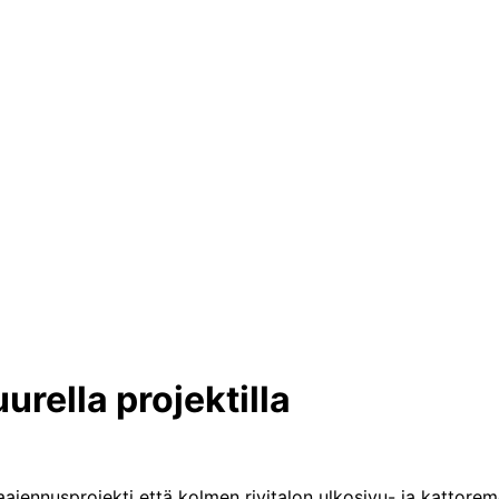
urella projektilla
ajennusprojekti että kolmen rivitalon ulkosivu- ja kattorem