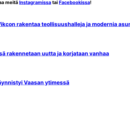
raa meitä
Instagramissa
tai
Facebookissa
!
Wikcon rakentaa teollisuushalleja ja modernia asu
sä rakennetaan uutta ja korjataan vanhaa
 käynnistyi Vaasan ytimessä