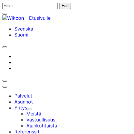
Siirry
Haku:
sisältöön
Sulje
hakupalkki
Svenska
Suomi
Avaa/sulje
hakupalkki
Instagram
facebook
linkedin
Avaa/sulje
hakupalkki
Päävalikko
Palvelut
Asunnot
Yritys
Alavalikko
Meistä
Vastuullisuus
Ajankohtaista
Referenssit