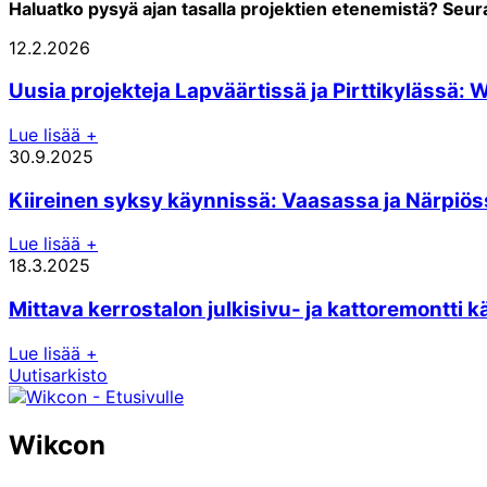
Haluatko pysyä ajan tasalla projektien etenemistä? Seu
12.2.2026
Uusia projekteja Lapväärtissä ja Pirttikylässä: 
Lue lisää
+
30.9.2025
Kiireinen syksy käynnissä: Vaasassa ja Närpiös
Lue lisää
+
18.3.2025
Mittava kerrostalon julkisivu- ja kattoremontti
Lue lisää
+
Uutisarkisto
Wikcon