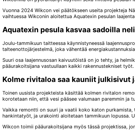
Vuonna 2024 Wikcon vei päätökseen useita projekteja Nä
vaihtuessa Wikconin aloitettua Aquatexin pesulan laajenta
Aquatexin pesula kasvaa sadoilla neli
Joulu-tammikuun taitteessa käynnistyneessä laajennusproj
talteenottojärjestelmä, joka vähentää energiakustannuksi
Suuri osa laajennusosan kaivuutöistä on jo tehty, ja helm
pääurakoitsijana vastuullaan kaikki rakennustekniset työt.
Kolme rivitaloa saa kauniit julkisivut 
Toinen uusista projekteista käsittää kolmen rivitalon remo
korotetaan niin, että vesi pääsee valumaan paremmin ja tu
Vaikka remontti on suuri ja vaatii koko katon purkamista, 
hankintatyöt, ja urakointi aloitetaan tammikuun lopussa.
Wikcon toimii pääurakoitsijana myös tässä projektissa, 