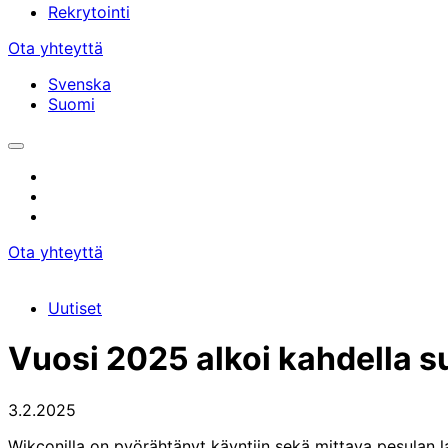
Rekrytointi
Ota yhteyttä
Svenska
Suomi
Avaa/sulje
hakupalkki
Instagram
facebook
linkedin
Ota yhteyttä
Uutiset
Vuosi 2025 alkoi kahdella su
3.2.2025
Wikconilla on pyörähtänyt käyntiin sekä mittava pesulan la