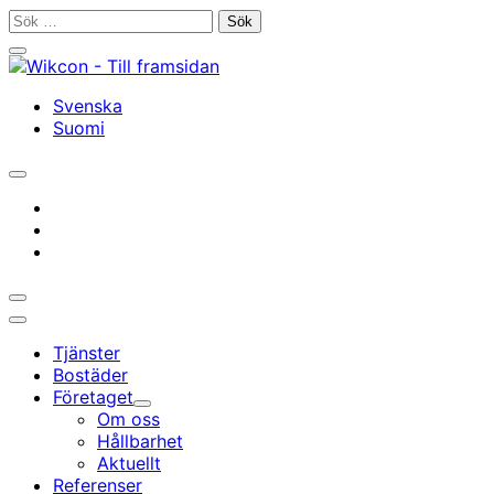
Gå
Sök
till
efter:
Stäng
innehållet
sökfältet
Svenska
Suomi
Öppna/stäng
sökfältet
instagram
facebook
linkedin
Öppna/stäng
sökfältet
Huvudmeny
Tjänster
Bostäder
Företaget
Undermeny
Om oss
Hållbarhet
Aktuellt
Referenser