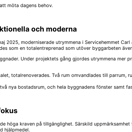
 att möta dagens behov.
ktionella och moderna
i maj 2025, moderniserade utrymmena i Servicehemmet Carl 
rdes som en totalentreprenad som utöver byggarbeten äve
ggnader. Under projektets gång gjordes utrymmena mer pr
let, totalrenoverades. Två rum omvandlades till parrum, r
två nya bostadsrum, och hela byggnadens fönster samt fas
 fokus
 de höga kraven på tillgänglighet. Särskild uppmärksamhet 
ed hjälpmedel.