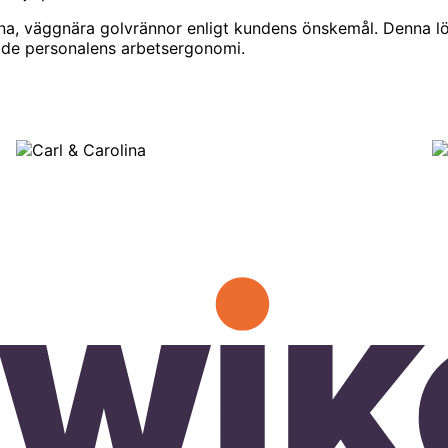
oderna, väggnära golvrännor enligt kundens önskemål. Denna 
ade personalens arbets­ergonomi.