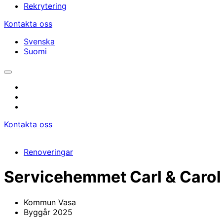
Rekrytering
Kontakta oss
Svenska
Suomi
Öppna/stäng
sökfältet
instagram
facebook
linkedin
Kontakta oss
Renoveringar
Servicehemmet Carl & Caro
Kommun
Vasa
Byggår
2025