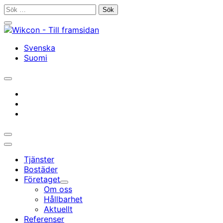
Gå
Sök
till
efter:
Stäng
innehållet
sökfältet
Svenska
Suomi
Öppna/stäng
sökfältet
instagram
facebook
linkedin
Öppna/stäng
sökfältet
Huvudmeny
Tjänster
Bostäder
Företaget
Undermeny
Om oss
Hållbarhet
Aktuellt
Referenser