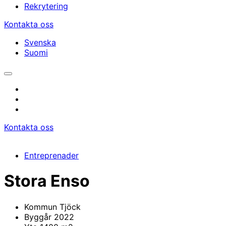
Rekrytering
Kontakta oss
Svenska
Suomi
Öppna/stäng
sökfältet
instagram
facebook
linkedin
Kontakta oss
Entreprenader
Stora Enso
Kommun
Tjöck
Byggår
2022